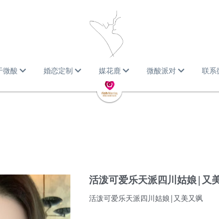
于微酸
婚恋定制
媒花鹿
微酸派对
联系
活泼可爱乐天派四川姑娘|又
活泼可爱乐天派四川姑娘|又美又飒