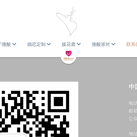
于微酸
婚恋定制
媒花鹿
微酸派对
联系
中
电话
邮箱
公
地