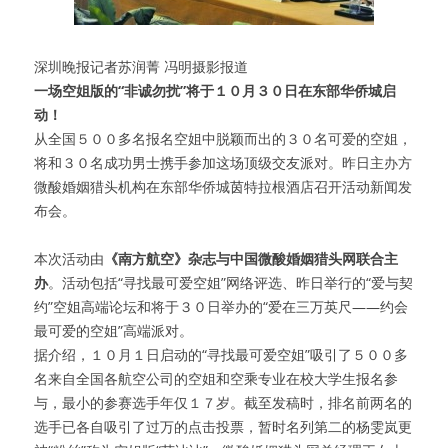
深圳晚报记者苏润菁 冯明摄影报道
一场空姐版的“非诚勿扰”将于１０月３０日在东部华侨城启
动！
从全国５００多名报名空姐中脱颖而出的３０名可爱的空姐，
将和３０名成功男士携手参加这场顶级交友派对。昨日主办方
微酸婚姻猎头机构在东部华侨城茵特拉根酒店召开活动新闻发
布会。
本次活动由
《南方航空》杂志与中国微酸婚姻猎头网联合主
办
。活动包括“寻找最可爱空姐”网络评选、昨日举行的“爱与契
约”空姐高端论坛和将于３０日举办的“爱在三万英尺——约会
最可爱的空姐”高端派对。
据介绍，１０月１日启动的“寻找最可爱空姐”吸引了５００多
名来自全国各航空公司的空姐和空乘专业在校大学生报名参
与，最小的参赛选手年仅１７岁。截至发稿时，排名前两名的
选手已各自吸引了过万的点击投票，暂时名列第二的杨雯岚更