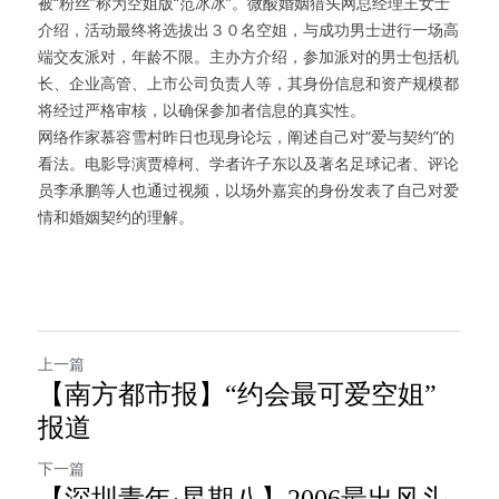
被“粉丝”称为空姐版“范冰冰”。微酸婚姻猎头网总经理王女士
介绍，活动最终将选拔出３０名空姐，与成功男士进行一场高
端交友派对，年龄不限。主办方介绍，参加派对的男士包括机
长、企业高管、上市公司负责人等，其身份信息和资产规模都
将经过严格审核，以确保参加者信息的真实性。
网络作家慕容雪村昨日也现身论坛，阐述自己对“爱与契约”的
看法。电影导演贾樟柯、学者许子东以及著名足球记者、评论
员李承鹏等人也通过视频，以场外嘉宾的身份发表了自己对爱
情和婚姻契约的理解。
上一篇
【南方都市报】“约会最可爱空姐”
报道
下一篇
【深圳青年·星期八】2006最出风头