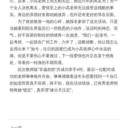
巾。原来，小高老师上周五刚失恋，相恋六年的男友为了另一
个女人决然离去，爱情至上的小高老师无法接受这残酷的事
实。身边的亲朋好友都劝她放弃，也许还有更好的等在后面。
　　为了收拾散落一地的心碎，她报名参加了这次活动。只是
当她看到陌生男嘉宾们一些熟悉的小动作，说话时的神态、语
气，好不容易控制住的情绪再一次崩溃。“我们一起读书、一
起考研、一起留在广州工作，六年了，说断就断，你让我怎么
走得出来？”如今，往日的甜蜜已成为小高老师心中永远的
痛。但是不要伤心不要难过，下一段爱情也许正在某个拐角
处，等着你一转身的不期而遇。
　　此次教师版“非诚勿扰”共成功牵手4对。最后一位配对成
功的老师琳琳格外兴奋。琳琳感慨着这年头想要找到一个自己
的如意郎君真不容易，殊不知，就在活动现场，已有男老师悄
悄将她“锁定”，真所谓“缘分天注定”。
上一篇