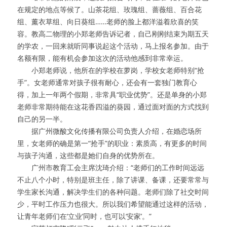
在规定的地点等候了。山茶花组、玫瑰组、蔷薇组、百合花
组、薰衣草组、向日葵组……老师的脸上都洋溢着欣喜的笑
容。教高二物理的小郑老师告诉记者，自己刚刚结束为期五天
的学农，一回来就听同事说起这个活动，马上报名参加。由于
名额有限，能有机会参加这次的活动他感到非常幸运。
　　小郑老师说，他所在的学校在萝岗，学校女老师特别“抢
手”。女老师通常对孩子很有耐心，还会有一套独门教育心
得，加上一年两个假期，非常具“职业优势”。还是单身的小郑
老师非常期待能在这花香四溢的葵园，通过面对面的方式找到
自己的另一半。
　　据广州微酸文化传播有限公司负责人介绍，在婚恋场所
里，女老师的确是第一“抢手”的职业：素质高，有更多的时间
与孩子沟通，这些都是她们自身的优势所在。
　　广州市教育工会主席沈琦介绍：“老师们的工作时间远远
不止八个小时，特别是班主任，除了讲课、备课，还要常常与
学生家长沟通，解决学生们的各种问题。老师们除了社交时间
少，平时工作压力也很大。所以我们希望能通过这样的活动，
让青年老师们在‘立业’同时，也可以‘安家’。”