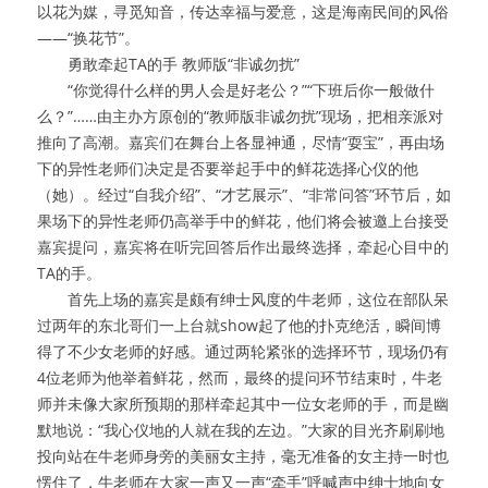
以花为媒，寻觅知音，传达幸福与爱意，这是海南民间的风俗
——“换花节”。
　　勇敢牵起TA的手 教师版“非诚勿扰”
　　“你觉得什么样的男人会是好老公？”“下班后你一般做什
么？”……由主办方原创的“教师版非诚勿扰”现场，把相亲派对
推向了高潮。嘉宾们在舞台上各显神通，尽情“耍宝”，再由场
下的异性老师们决定是否要举起手中的鲜花选择心仪的他
（她）。经过“自我介绍”、“才艺展示”、“非常问答”环节后，如
果场下的异性老师仍高举手中的鲜花，他们将会被邀上台接受
嘉宾提问，嘉宾将在听完回答后作出最终选择，牵起心目中的
TA的手。
　　首先上场的嘉宾是颇有绅士风度的牛老师，这位在部队呆
过两年的东北哥们一上台就show起了他的扑克绝活，瞬间博
得了不少女老师的好感。通过两轮紧张的选择环节，现场仍有
4位老师为他举着鲜花，然而，最终的提问环节结束时，牛老
师并未像大家所预期的那样牵起其中一位女老师的手，而是幽
默地说：“我心仪地的人就在我的左边。”大家的目光齐刷刷地
投向站在牛老师身旁的美丽女主持，毫无准备的女主持一时也
愣住了，牛老师在大家一声又一声“牵手”呼喊声中绅士地向女