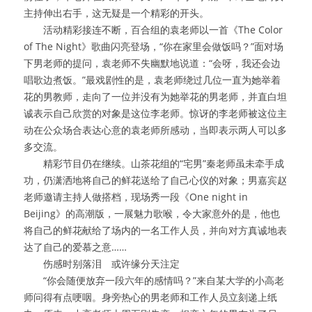
主持伸出右手，这无疑是一个精彩的开头。
　　活动精彩接连不断，百合组的袁老师以一首《The Color 
of The Night》歌曲闪亮登场，“你在家里会做饭吗？”面对场
下男老师的提问，袁老师不失幽默地说道：“会呀，我还会边
唱歌边煮饭。”最戏剧性的是，袁老师绕过几位一直为她举着
花的男教师，走向了一位并没有为她举花的男老师，并直白坦
诚表示自己欣赏的对象是这位李老师。惊讶的李老师被这位主
动在公众场合表达心意的袁老师所感动，当即表示两人可以多
多交流。
　　精彩节目仍在继续。山茶花组的“宅男”秦老师虽未牵手成
功，仍潇洒地将自己的鲜花送给了自己心仪的对象；男嘉宾赵
老师邀请主持人做搭档，现场秀一段《One night in 
Beijing》的高潮版，一展魅力歌喉，令大家意外的是，他也
将自己的鲜花献给了场内的一名工作人员，并向对方真诚地表
达了自己的爱慕之意……
　　伤感时别落泪　或许缘分天注定
　　“你会随便放弃一段六年的感情吗？”来自某大学的小高老
师问得有点哽咽。身旁热心的男老师和工作人员立刻递上纸