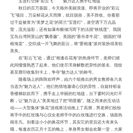
　　宝莲灯空降“彩云飞”　　魅力达人携手红地毯
　　秋日的百万葵园，今天格外美丽浪漫。即将开业的“彩云
飞”项目，万朵鲜花从天而降，炫目脱俗，美不胜收。你看那
过千盆被誉为“美梦之花”的荷兰“宝莲灯”，凌空洒下万点晶
莹，流光溢彩；还有如瀑布般倾泻而下的法国“铁线莲”、我国
宝岛台湾阿里山的“飘香藤”、美国的“垂吊牵牛花”、德国的“球
根海棠”，交织成一片飞舞的彩云，将“爱相逢”派对装扮得美轮
美奂。
　　在“彩云飞”处，通过“相逢在花海”的热身环节，老师们彼
此间慢慢熟悉了起来。他们使尽浑身解数把异性的签名、指纹
甚至唇印收集到卡上，争夺“魅力达人”的称号。
　　随着场上的阵阵欢呼声，由六个组推出的男女教师各六名
当选为“魅力达人”，他们热情地邀请心仪的异性，自旋转郁金
香楼梯款款而下，携手走上华丽的红地毯，台下霎时闪光灯不
断，让“魅力达人”美美地过了把“明星瘾”。随之而来的互动活
动——大型集体“换花”游戏将活动推上了高潮，男老师们纷纷
将手中的红玫瑰与心仪女老师手中的白玫瑰进行交换，场面热
闹非凡。别看这小小的换花环节，其实它的背后还大有来头
哦，每逢农历正月十五的晚上，单身男女都会欢聚一堂，大家