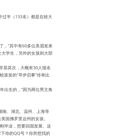
中过半（133名）都是在校大
了，“其中有60多位美眉发来
校女大学生，另外的女孩则大部
大学居其次，大概有30人报名
校派发的“寻伊启事”传单比
5年出生的，“因为两位男主角
湖南、湖北、温州、上海等
位美国佛罗里达州的女孩。
科刚毕业，想要回国发展。这
留下你的QQ号？你所想找的