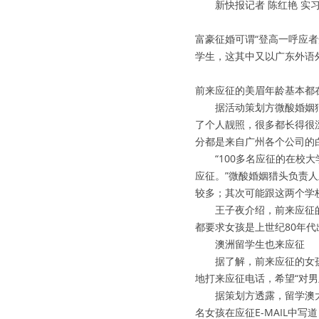
　　新快报记者 陈红艳 实习
富豪征婚可谓“登高一呼应者
学生，这其中又以广东外语
前来应征的美眉年龄基本都在
　　据活动策划方微酸婚姻猎
了个人靓照，很多都长得很漂
分都是来自广州各个公司的
　　“100多名应征的在校
应征。”微酸婚姻猎头负责
较多；其次可能跟这两个学
　　王子夜介绍，前来应征的
都要求女孩是上世纪80年代
　　澳洲留学生也来应征
　　据了解，前来应征的女
地打来应征电话，希望“对
　　据策划方透露，留学澳
名女孩在应征E-MAIL中