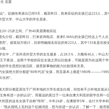
生 吴茵
众”。征婚传单派出已经9天，截至昨日，前来应征的女孩已达223人，其
外贸大学、中山大学的学生居多。
20~25岁之间。广外40美眉勇敢应征
头介绍，截至昨日，打来咨询电话、发来E-MAIL的女孩已经达上千人次
亮”。据策划方统计，目前明确报名应征的有223人，其中133名是在
白领。
大学生中，广东外语外贸大学的女生最多，占28.5％，大概有40人；中山
人王子夜说，这两个学校的应征女孩之所以比较多，可能是因为在这两个学
校的学生思想比较活跃，接受新事物的能力比较强有关系。
女孩绝大部分都是“80年代后”女孩，而且基本上都是1980年———198
出生的”。
孩大部分都是居住于广州本地的大学生或女白领，但也有不少外地女孩从
男主角有进一步的认识”。而最远的莫过于一位来自澳大利亚的留学生和一
大利亚的这名女孩子自称“玮玮”，今年24岁，在澳留学5年，会计大学本
写道：“我从报纸上见到这个征婚消息，想与你进一步认识，了解一下，能否